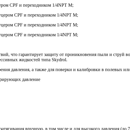
ром CPF и переходником 1/4NPT M;
цером CPF и переходником 1/4NPT M;
цером CPF и переходником 1/4NPT M;
цером CPF и переходником 1/4NPT M;
твий, что гарантирует защиту от проникновения пыли и струй 
ессивных жидкостей типа Skydrol.
ения давления, а также для поверки и калибровки в полевых ил
трирующих давление
тягивания вручную, в том числе и для высокого давления (до 