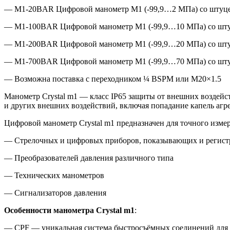
— M1-20BAR Цифровой манометр M1 (-99,9…2 МПа) со штуце
— M1-100BAR Цифровой манометр M1 (-99,9…10 МПа) со шту
— M1-200BAR Цифровой манометр M1 (-99,9…20 МПа) со шту
— M1-700BAR Цифровой манометр M1 (-99,9…70 МПа) со шту
— Возможна поставка с переходником ¼ BSPM или М20×1.5
Манометр Crystal m1 — класс IP65 защиты от внешних воздейс
и других внешних воздействий, включая попадание капель агр
Цифровой манометр Crystal m1 предназначен для точного измер
— Стрелочных и цифровых приборов, показывающих и регис
— Преобразователей давления различного типа
— Технических манометров
— Сигнализаторов давления
Особенности
манометра Crystal m1
:
— CPF — уникальная система быстросъёмных соединений для за