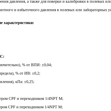
ения давления, а также для поверки и калибровки в полевых ил
лютного и избыточного давления в полевых или лабораторных ус
е характеристики:
ºC:
лючительно), % от ВПИ: ±0,04;
редела), % от ИВ: ±0,2;
ления), кПа: ±0,25;
ром CPF и переходником 1/4NPT M;
ром CPF и переходником 1/4NPT M;