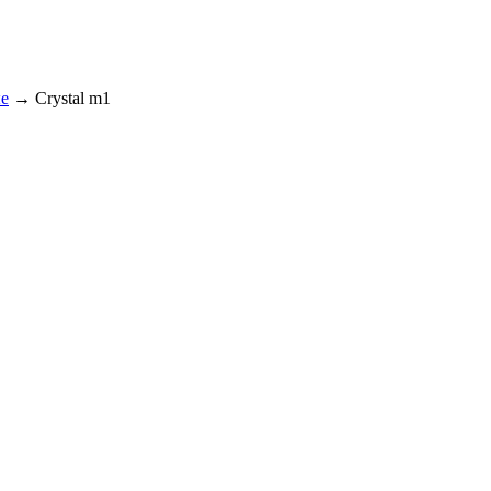
ые
→
Crystal m1