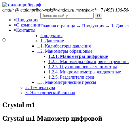
email:
@
etalonpribor-msk@yandex.ru
телефон:
*
+7 (495) 136-56
v
Продукция
v
О компании
Главная страница
→
Продукция
→
1. Давле
v
Контакты
Продукция
O
1. Давление
1.1. Калибраторы давления
1.2. Манометры образцовые
1.2.1. Манометры цифровые
1.2.2. Манометры образцовые стрелочн
1.2.3. Грузопоршневые манометры
1.2.4. Микроманометры жидкостные
1.2.5. Разделители сред
1.3. Манометрические прессы
2. Температура
3. Электрический сигнал
Crystal m1
Crystal m1 Манометр цифровой