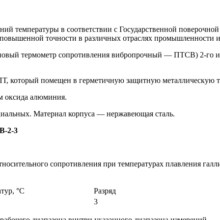
ний температуры в соответствии с Государственной поверочной 
ры повышенной точности в различных отраслях промышленности 
овый термометр сопротивления вибропрочный — ПТСВ) 2-го и 
Т, который помещен в герметичную защитную металлическую тру
м оксида алюминия.
циальных. Материал корпуса — нержавеющая сталь.
В-2-3
относительного сопротивления при температурах плавления галл
тур, °С
Разряд
3
рабочего диапазона внутри указанного диапазона измерений.