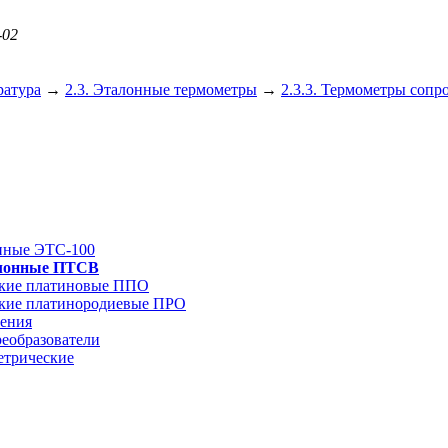
-02
ратура
→
2.3. Эталонные термометры
→
2.3.3. Термометры соп
онные ЭТС-100
талонные ПТСВ
еские платиновые ППО
еские платинородиевые ПРО
ления
реобразователи
етрические