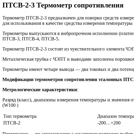
ПТСВ-2-3 Термометр сопротивления
Термометр ПТСВ-2-3 предназначен для поверки средств измере
для использования в качестве средства измерения температу
Термометры выпускаются в вибропрочном исполнении (платин
ПТСВ-3, ПТСВ-4, ПТСВ-5.
Термометр ПТСВ-2-3 состоят из чувствительного элемента ЧЭП
Металлическая трубка с ЧЭПТ и выводами заполнена порошко
Термометры имеют четыре вывода — два токовых и два потен
Модификации термометров сопротивления эталонных ПТС
Метрологические характеристики
:
Разряд (класс), диапазоны измерения температуры и значения 
(W100 )
Тип термометра
Диапазон темпера
ПТСВ-2
-200…+200
Примечание — по согласованию с заказчиком возможен выбор 