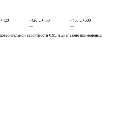
+420
+420…+450
+450…+500
—
—
верительной вероятности 0,95, в диапазоне применения,