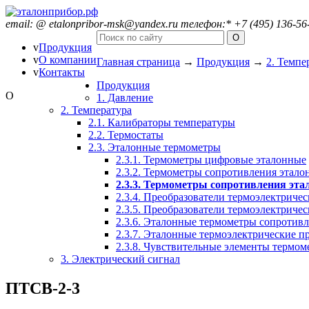
email:
@
etalonpribor-msk@yandex.ru
телефон:
*
+7 (495) 136-56
v
Продукция
v
О компании
Главная страница
→
Продукция
→
2. Темпе
v
Контакты
Продукция
O
1. Давление
2. Температура
2.1. Калибраторы температуры
2.2. Термостаты
2.3. Эталонные термометры
2.3.1. Термометры цифровые эталонные
2.3.2. Термометры сопротивления этал
2.3.3. Термометры сопротивления э
2.3.4. Преобразователи термоэлектрич
2.3.5. Преобразователи термоэлектрич
2.3.6. Эталонные термометры сопротив
2.3.7. Эталонные термоэлектрические п
2.3.8. Чувствительные элементы термом
3. Электрический сигнал
ПТСВ-2-3