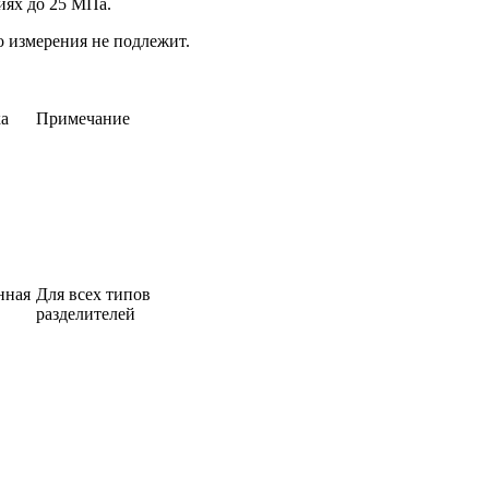
иях до 25 МПа.
 измерения не подлежит.
ка
Примечание
нная
Для всех типов
разделителей