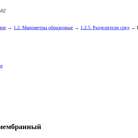
-02
ние
→
1.2. Манометры образцовые
→
1.2.5. Разделители сред
→
ые
змембранный