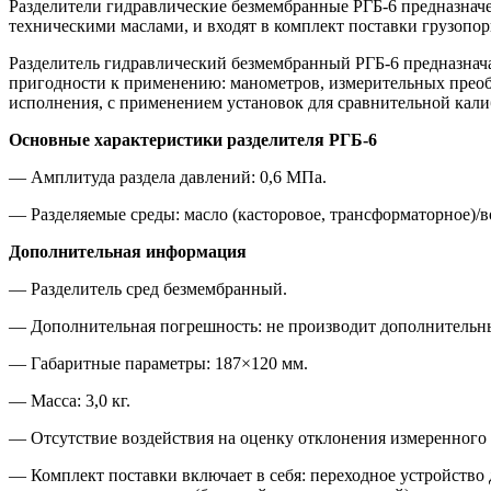
Разделители гидравлические безмембранные РГБ-6 предназнач
техническими маслами, и входят в комплект поставки грузопо
Разделитель гидравлический безмембранный РГБ-6 предназнача
пригодности к применению: манометров, измерительных прео
исполнения, с применением установок для сравнительной кал
Основные характеристики разделителя РГБ-6
— Амплитуда раздела давлений: 0,6 МПа.
— Разделяемые среды: масло (касторовое, трансформаторное)/
Дополнительная информация
— Разделитель сред безмембранный.
— Дополнительная погрешность: не производит дополнительных
— Габаритные параметры: 187×120 мм.
— Масса: 3,0 кг.
— Отсутствие воздействия на оценку отклонения измеренного п
— Комплект поставки включает в себя: переходное устройств