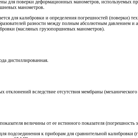
ены для поверки деформационных манометров, используемых при
ршневых манометров.
ется для калибровки и определения погрешностей (поверки) тех
бразователей разности между полным абсолютным давлением и
ибровки (масляных грузопоршневых манометров).
вода дистиллированная.
 отклонений вследствие отсутствия мембраны (механического р
оказателя величины от ее истинного показателя (погрешность з
о для подсоединения к приборам для сравнительной калибровки