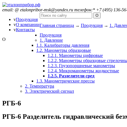
email:
@
etalonpribor-msk@yandex.ru
телефон:
*
+7 (495) 136-56
v
Продукция
v
О компании
Главная страница
→
Продукция
→
1. Давле
v
Контакты
Продукция
O
1. Давление
1.1. Калибраторы давления
1.2. Манометры образцовые
1.2.1. Манометры цифровые
1.2.2. Манометры образцовые стрелочн
1.2.3. Грузопоршневые манометры
1.2.4. Микроманометры жидкостные
1.2.5. Разделители сред
1.3. Манометрические прессы
2. Температура
3. Электрический сигнал
РГБ-6
РГБ-6
Разделитель гидравлический бе