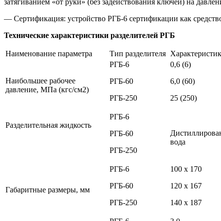
затягиванием «от руки» (без задействования ключей) на давлен
— Сертификация: устройство РГБ-6 сертификации как средство
Технические характеристики разделителей РГБ
Наименование параметра
Тип разделителя
Характеристи
РГБ-6
0,6 (6)
Наибольшее рабочее
РГБ-60
6,0 (60)
давление, МПа (кгс/см2)
РГБ-250
25 (250)
РГБ-6
Разделительная жидкость
Дистиллирова
РГБ-60
вода
РГБ-250
РГБ-6
100 х 170
РГБ-60
120 х 167
Габаритные размеры, мм
РГБ-250
140 х 187