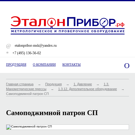
@
etalonpribor-msk@yandex.ru
*
+7 (495) 136-56-02
O
ПРОДУКЦИЯ
О КОМПАНИИ
КОНТАКТЫ
Главная страница
→
Продукция
→
1. Давление
→
1.3.
Манометрические прессы
→
1.3.12. Дополнительное оборудование
→
Самоподжимной патрон СП
Самоподжимной патрон СП