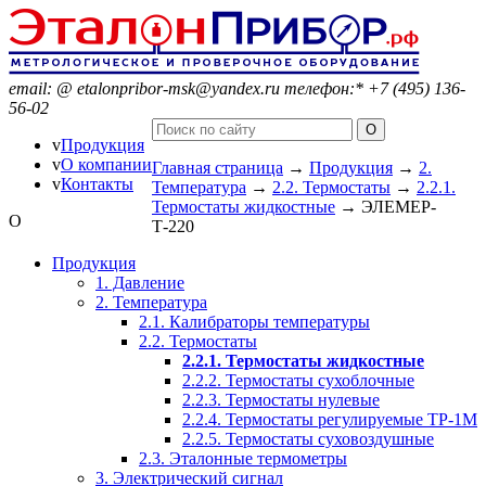
email:
@
etalonpribor-msk@yandex.ru
телефон:
*
+7 (495) 136-
56-02
v
Продукция
v
О компании
Главная страница
→
Продукция
→
2.
v
Контакты
Температура
→
2.2. Термостаты
→
2.2.1.
Термостаты жидкостные
→
ЭЛЕМЕР-
O
Т-220
Продукция
1. Давление
2. Температура
2.1. Калибраторы температуры
2.2. Термостаты
2.2.1. Термостаты жидкостные
2.2.2. Термостаты сухоблочные
2.2.3. Термостаты нулевые
2.2.4. Термостаты регулируемые ТР-1М
2.2.5. Термостаты суховоздушные
2.3. Эталонные термометры
3. Электрический сигнал