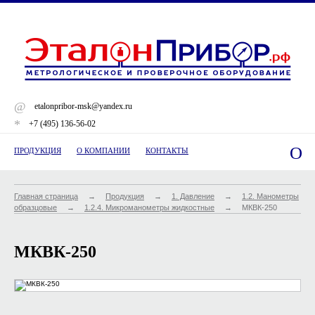
@
etalonpribor-msk@yandex.ru
*
+7 (495) 136-56-02
O
ПРОДУКЦИЯ
О КОМПАНИИ
КОНТАКТЫ
Главная страница
→
Продукция
→
1. Давление
→
1.2. Манометры
образцовые
→
1.2.4. Микроманометры жидкостные
→
МКВК-250
МКВК-250