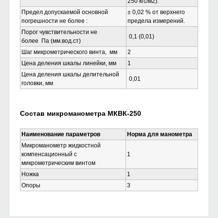
250 кгс/м2).
Предел допускаемой основной
± 0,02 % от верхнего
погрешности не более :
предела измерений.
Порог чувствительности не
0,1 (0,01)
более Па (мм.вод.ст)
Шаг микрометрического винта, мм
2
Цена деления шкалы линейки, мм
1
Цена деления шкалы делительной
0,01
головки, мм
Состав микроманометра МКВК-250
Наименование параметров
Норма для манометра
Микроманометр жидкостной
компенсационный с
1
микрометрическим винтом
Ножка
1
Опоры
3