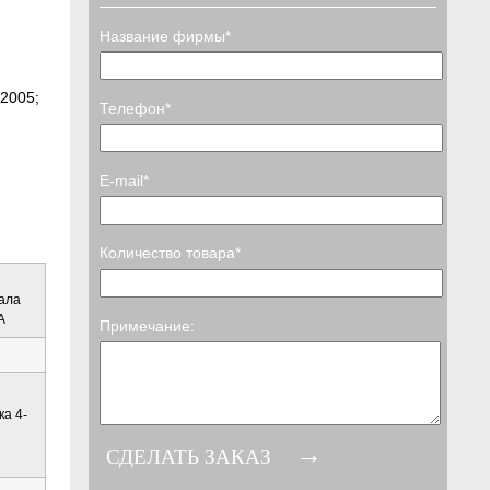
Название фирмы*
2005;
Телефон*
E-mail*
Количество товара*
ала
А
Примечание:
ка 4-