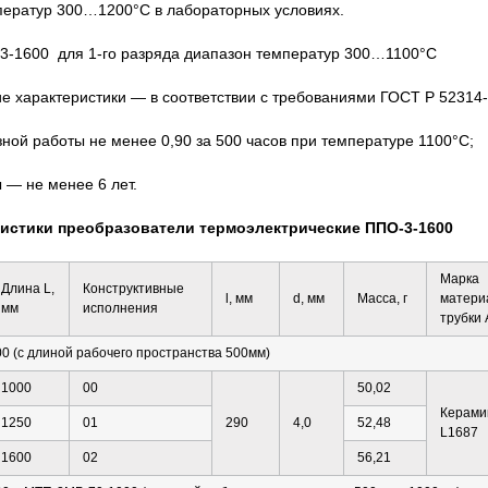
ператур 300…1200°С в лабораторных условиях.
3-1600 для 1-го разряда диапазон температур 300…1100°С
е характеристики — в соответствии с требованиями ГОСТ Р 52314-
зной работы не менее 0,90 за 500 часов при температуре 1100°С;
 — не менее 6 лет.
ристики преобразователи термоэлектрические ППО-3-1600
Марка
Длина L,
Конструктивные
l, мм
d, мм
Масса, г
матери
мм
исполнения
трубки 
0 (с длиной рабочего пространства 500мм)
1000
00
50,02
Керами
1250
01
290
4,0
52,48
L1687
1600
02
56,21