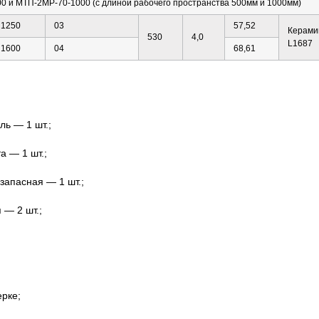
0 и МТП-2МР-70-1000 (с длиной рабочего пространства 500мм и 1000мм)
1250
03
57,52
Керами
530
4,0
L1687
1600
04
68,61
ь — 1 шт.;
а — 1 шт.;
апасная — 1 шт.;
 — 2 шт.;
ерке;