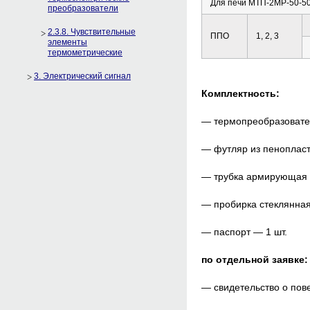
Для печи МТП-2МР-50-50
преобразователи
2.3.8. Чувствительные
ППО
1, 2, 3
элементы
термометрические
3. Электрический сигнал
Комплектность:
— термопреобразовател
— футляр из пенопласт
— трубка армирующая з
— пробирка стеклянная
— паспорт — 1 шт.
по отдельной заявке:
— свидетельство о пов