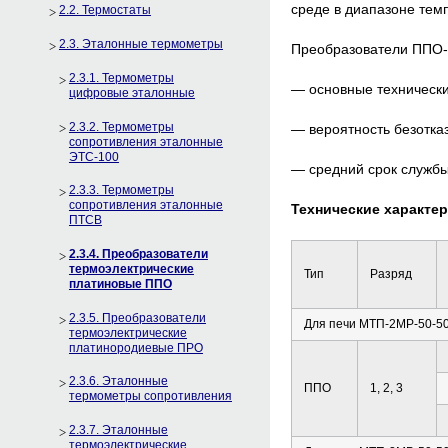
среде в диапазоне тем
2.2. Термостаты
2.3. Эталонные термометры
Преобразователи ППО-
2.3.1. Термометры
— основные технически
цифровые эталонные
2.3.2. Термометры
— вероятность безотка
сопротивления эталонные
ЭТС-100
— средний срок службы
2.3.3. Термометры
сопротивления эталонные
Технические характе
ПТСВ
2.3.4. Преобразователи
термоэлектрические
Тип
Разряд
платиновые ППО
2.3.5. Преобразователи
Для печи МТП-2МР-50-50
термоэлектрические
платинородиевые ПРО
2.3.6. Эталонные
ППО
1, 2, 3
термометры сопротивления
2.3.7. Эталонные
термоэлектрические