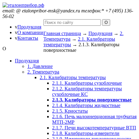
email:
@
etalonpribor-msk@yandex.ru
телефон:
*
+7 (495) 136-
56-02
v
Продукция
v
О компании
Главная страница
→
Продукция
→
2.
v
Контакты
Температура
→
2.1. Калибраторы
температуры
→
2.1.3. Калибраторы
O
поверхностные
Продукция
1. Давление
2. Температура
2.1. Калибраторы температуры
2.1.1. Калибраторы сухоблочные
2.1.2. Калибраторы температуры
сухоблочные КС
2.1.3. Калибраторы поверхностные
2.1.4. Калибраторы жидкостные
2.1.5. Криостаты
2.1.6. Печь малоинерционная трубчатая
МТП-2МР
2.1.7. Печи высокотемпературные ВТП
2.1.8. Калибраторы-измерители
2.1.9. Измерители теплопроводности